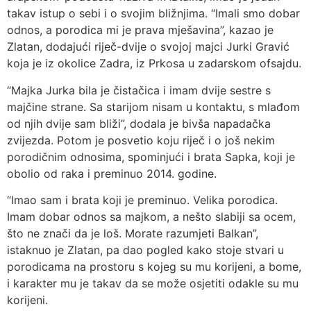
takav istup o sebi i o svojim bližnjima. “Imali smo dobar
odnos, a porodica mi je prava mješavina”, kazao je
Zlatan, dodajući riječ-dvije o svojoj majci Jurki Gravić
koja je iz okolice Zadra, iz Prkosa u zadarskom ofsajdu.
“Majka Jurka bila je čistačica i imam dvije sestre s
majčine strane. Sa starijom nisam u kontaktu, s mlađom
od njih dvije sam bliži”, dodala je bivša napadačka
zvijezda. Potom je posvetio koju riječ i o još nekim
porodičnim odnosima, spominjući i brata Sapka, koji je
obolio od raka i preminuo 2014. godine.
“Imao sam i brata koji je preminuo. Velika porodica.
Imam dobar odnos sa majkom, a nešto slabiji sa ocem,
što ne znači da je loš. Morate razumjeti Balkan”,
istaknuo je Zlatan, pa dao pogled kako stoje stvari u
porodicama na prostoru s kojeg su mu korijeni, a bome,
i karakter mu je takav da se može osjetiti odakle su mu
korijeni.