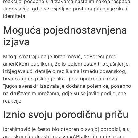
reakcije, posebno u državama nastalim nakon raspada
Jugoslavije, gdje se osjetljivo pristupa pitanju jezika i
identiteta.
Moguća pojednostavnjena
izjava
Mnogi smatraju da je Ibrahimović, govoreći pred
američkom publikom, želio pojednostaviti objašnjenje,
izbjegavajući detalje o razlikama između bosanskog,
hrvatskog i srpskog jezika. Ipak, upotreba izraza
“jugoslavenski” izazvala je dodatne polemike, posebno
na društvenim mrežama, gdje su se javile podijeljene
reakcije.
Iznio svoju porodičnu priču
Ibrahimović je često bio otvoren o svojoj porodici, a u
arapskom ‘podcastu’ naziva #ABtalks, imao je jedan