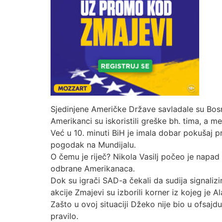
Sjedinjene Američke Države savladale su Bosn
Amerikanci su iskoristili greške bh. tima, a m
Već u 10. minuti BiH je imala dobar pokušaj 
pogodak na Mundijalu.
O čemu je riječ? Nikola Vasilj počeo je napad
odbrane Amerikanaca.
Dok su igrači SAD-a čekali da sudija signaliz
akcije Zmajevi su izborili korner iz kojeg je 
Zašto u ovoj situaciji Džeko nije bio u ofsaj
pravilo.