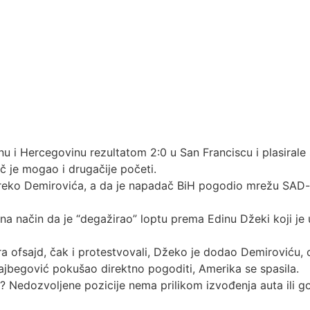
u i Hercegovinu rezultatom 2:0 u San Franciscu i plasirale 
eč je mogao i drugačije početi.
preko Demirovića, a da je napadač BiH pogodio mrežu SAD-a,
 na način da je “degažirao” loptu prema Edinu Džeki koji je
ira ofsajd, čak i protestvovali, Džeko je dodao Demiroviću,
Alajbegović pokušao direktno pogoditi, Amerika se spasila.
du? Nedozvoljene pozicije nema prilikom izvođenja auta ili g