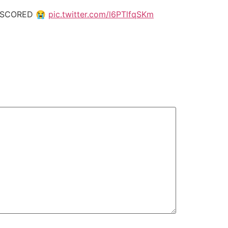
 SCORED 😭
pic.twitter.com/l6PTlfqSKm