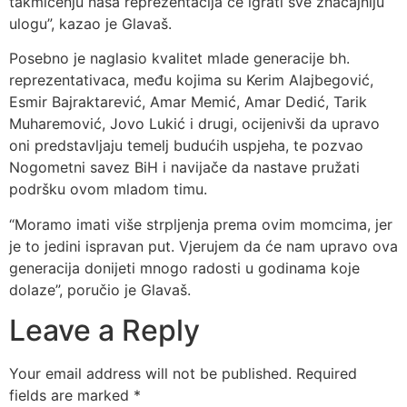
takmičenju naša reprezentacija će igrati sve značajniju
ulogu”, kazao je Glavaš.
Posebno je naglasio kvalitet mlade generacije bh.
reprezentativaca, među kojima su Kerim Alajbegović,
Esmir Bajraktarević, Amar Memić, Amar Dedić, Tarik
Muharemović, Jovo Lukić i drugi, ocijenivši da upravo
oni predstavljaju temelj budućih uspjeha, te pozvao
Nogometni savez BiH i navijače da nastave pružati
podršku ovom mladom timu.
“Moramo imati više strpljenja prema ovim momcima, jer
je to jedini ispravan put. Vjerujem da će nam upravo ova
generacija donijeti mnogo radosti u godinama koje
dolaze”, poručio je Glavaš.
Leave a Reply
Your email address will not be published.
Required
fields are marked
*