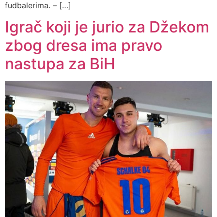
fudbalerima. – […]
Igrač koji je jurio za Džekom
zbog dresa ima pravo
nastupa za BiH