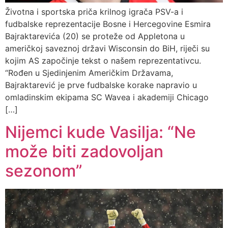
Životna i sportska priča krilnog igrača PSV-a i
fudbalske reprezentacije Bosne i Hercegovine Esmira
Bajraktarevića (20) se proteže od Appletona u
američkoj saveznoj državi Wisconsin do BiH, riječi su
kojim AS započinje tekst o našem reprezentativcu.
“Rođen u Sjedinjenim Američkim Državama,
Bajraktarević je prve fudbalske korake napravio u
omladinskim ekipama SC Wavea i akademiji Chicago
[…]
Nijemci kude Vasilja: “Ne
može biti zadovoljan
sezonom”