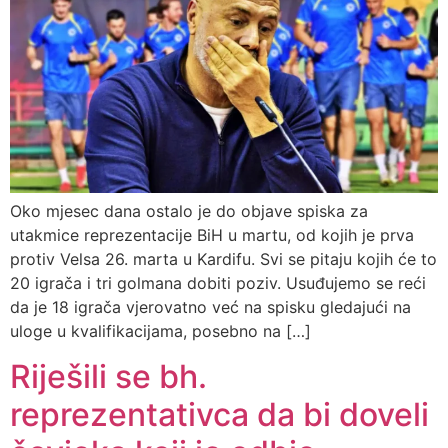
Oko mjesec dana ostalo je do objave spiska za
utakmice reprezentacije BiH u martu, od kojih je prva
protiv Velsa 26. marta u Kardifu. Svi se pitaju kojih će to
20 igrača i tri golmana dobiti poziv. Usuđujemo se reći
da je 18 igrača vjerovatno već na spisku gledajući na
uloge u kvalifikacijama, posebno na […]
Riješili se bh.
reprezentativca da bi doveli