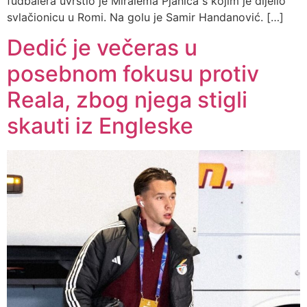
fudbalera uvrstio je Miralema Pjanića s kojim je dijelio
svlačionicu u Romi. Na golu je Samir Handanović. […]
Dedić je večeras u
posebnom fokusu protiv
Reala, zbog njega stigli
skauti iz Engleske