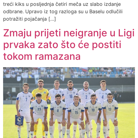
treći kiks u posljednja četiri meča uz slabo izdanje
odbrane. Upravo iz tog razloga su u Baselu odlučili
potražiti pojačanja […]
Zmaju prijeti neigranje u Ligi
prvaka zato što će postiti
tokom ramazana