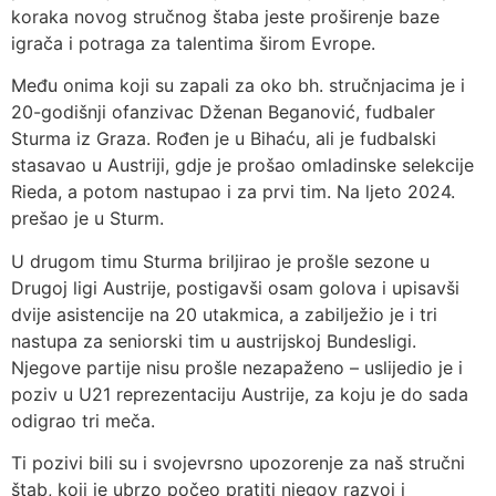
koraka novog stručnog štaba jeste proširenje baze
igrača i potraga za talentima širom Evrope.
Među onima koji su zapali za oko bh. stručnjacima je i
20-godišnji ofanzivac Dženan Beganović, fudbaler
Sturma iz Graza. Rođen je u Bihaću, ali je fudbalski
stasavao u Austriji, gdje je prošao omladinske selekcije
Rieda, a potom nastupao i za prvi tim. Na ljeto 2024.
prešao je u Sturm.
U drugom timu Sturma briljirao je prošle sezone u
Drugoj ligi Austrije, postigavši osam golova i upisavši
dvije asistencije na 20 utakmica, a zabilježio je i tri
nastupa za seniorski tim u austrijskoj Bundesligi.
Njegove partije nisu prošle nezapaženo – uslijedio je i
poziv u U21 reprezentaciju Austrije, za koju je do sada
odigrao tri meča.
Ti pozivi bili su i svojevrsno upozorenje za naš stručni
štab, koji je ubrzo počeo pratiti njegov razvoj i