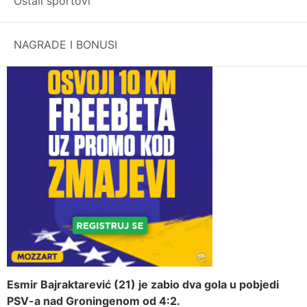
pogrešne stvari kao
Ostali sportovi
što..
NAGRADE I BONUSI
Esmir Bajraktarević (21) je zabio dva gola u pobjedi
PSV-a nad Groningenom od 4:2.