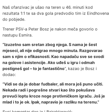
Naš ofanzivac je ušao na teren u 46. minuti kod
rezultata 1:1 te sa dva gola predvodio tim iz Eindhovena
do pobjede.
Trener PSV-a Peter Bosz je nakon meča govorio o
nastupu Esmira.
“Izuzetno sam sretan zbog njega. S nama je šest
mjeseci, ali nije odigrao mnogo minuta. Razgovarao
sam s njim o efikasnosti. Kao napadaču sve se svodi
na golove i asistencije. Ako uđeš u igru i odmah
postigneš gol – to je fantastično
“, kazao je Bosz i
dodao:
“Vidi se da je dobar fudbaler, ali mora još puno učiti.
Nekada radi i pogrešne stvari kao što pokušava
provući loptu kroze noge protivničkom igraču. Još je
mlad i to je ok. Ipak, napravio je razliku na terenu.”
Svoj komentar dao je i Bajraktarević: