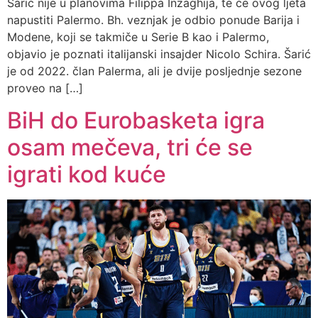
Šarić nije u planovima Filippa Inzaghija, te će ovog ljeta
napustiti Palermo. Bh. veznjak je odbio ponude Barija i
Modene, koji se takmiče u Serie B kao i Palermo,
objavio je poznati italijanski insajder Nicolo Schira. Šarić
je od 2022. član Palerma, ali je dvije posljednje sezone
proveo na […]
BiH do Eurobasketa igra
osam mečeva, tri će se
igrati kod kuće