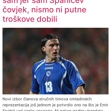
sam jer sam Spahićev
čovjek, nismo ni putne
troškove dobili
Novi izbor članova stručnih timova omladinskih
reprezentacija još jednom je potvrdio ono na što je Emir
Spahić već ranije upozorio. Ni nakon godinu mandata