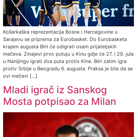
Košarkaška reprezentacija Bosne i Hercegovine u
Sarajevu se priprema za Eurobasket. Do Eurobasketa
krajem augusta BiH će odigrati osam prijateljskih
mečeva. Zmajevi prvo putuju u Kinu gdje će 27. i 29. jula
u Nanijingu igrati dva puta protiv Kine. BiH zatim igra
protiv Srbije u Beogradu 6. augusta. Praksa je bila da se
ovi mečevi […]
Mladi igrač iz Sanskog
Mosta potpisao za Milan