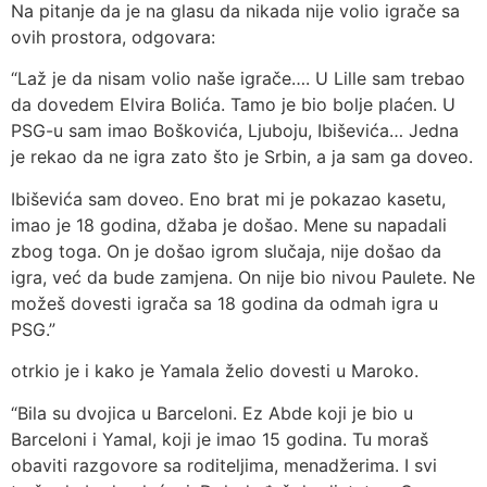
Na pitanje da je na glasu da nikada nije volio igrače sa
ovih prostora, odgovara:
“Laž je da nisam volio naše igrače…. U Lille sam trebao
da dovedem Elvira Bolića. Tamo je bio bolje plaćen. U
PSG-u sam imao Boškovića, Ljuboju, Ibiševića… Jedna
je rekao da ne igra zato što je Srbin, a ja sam ga doveo.
Ibiševića sam doveo. Eno brat mi je pokazao kasetu,
imao je 18 godina, džaba je došao. Mene su napadali
zbog toga. On je došao igrom slučaja, nije došao da
igra, već da bude zamjena. On nije bio nivou Paulete. Ne
možeš dovesti igrača sa 18 godina da odmah igra u
PSG.”
otrkio je i kako je Yamala želio dovesti u Maroko.
“Bila su dvojica u Barceloni. Ez Abde koji je bio u
Barceloni i Yamal, koji je imao 15 godina. Tu moraš
obaviti razgovore sa roditeljima, menadžerima. I svi