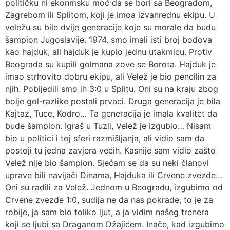
političku ni ekonmsku moć da se bori sa Beogradom,
Zagrebom ili Splitom, koji je imoa izvanrednu ekipu. U
veležu su bile dvije generacije koje su morale da budu
šampion Jugoslavije. 1974. smo imali isti broj bodova
kao hajduk, ali hajduk je kupio jednu utakmicu. Protiv
Beograda su kupili golmana zove se Borota. Hajduk je
imao strhovito dobru ekipu, ali Velež je bio pencilin za
njih. Pobijedili smo ih 3:0 u Splitu. Oni su na kraju zbog
bolje gol-razlike postali prvaci. Druga generacija je bila
Kajtaz, Tuce, Kodro… Ta generacija je imala kvalitet da
bude šampion. Igraš u Tuzli, Velež je izgubio… Nisam
bio u politici i toj sferi razmišljanja, ali vidio sam da
postoji tu jedna zavjera većih. Kasnije sam vidio zašto
Velež nije bio šampion. Sjećam se da su neki članovi
uprave bili navijači Dinama, Hajduka ili Crvene zvezde…
Oni su radili za Velež. Jednom u Beogradu, izgubimo od
Crvene zvezde 1:0, sudija ne da nas pokrade, to je za
robije, ja sam bio toliko ljut, a ja vidim našeg trenera
koji se ljubi sa Draganom Džajićem. Inače, kad izgubimo