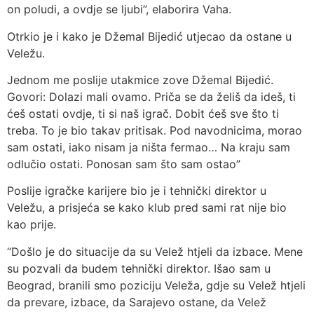
on poludi, a ovdje se ljubi”, elaborira Vaha.
Otrkio je i kako je Džemal Bijedić utjecao da ostane u
Veležu.
Jednom me poslije utakmice zove Džemal Bijedić.
Govori: Dolazi mali ovamo. Priča se da želiš da ideš, ti
ćeš ostati ovdje, ti si naš igrač. Dobit ćeš sve što ti
treba. To je bio takav pritisak. Pod navodnicima, morao
sam ostati, iako nisam ja ništa fermao… Na kraju sam
odlučio ostati. Ponosan sam što sam ostao”
Poslije igračke karijere bio je i tehnički direktor u
Veležu, a prisjeća se kako klub pred sami rat nije bio
kao prije.
“Došlo je do situacije da su Velež htjeli da izbace. Mene
su pozvali da budem tehnički direktor. Išao sam u
Beograd, branili smo poziciju Veleža, gdje su Velež htjeli
da prevare, izbace, da Sarajevo ostane, da Velež