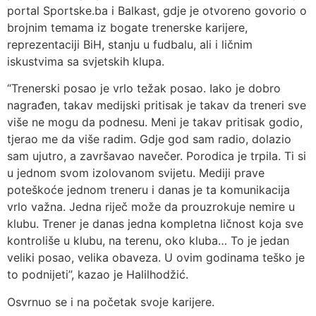
portal Sportske.ba i Balkast, gdje je otvoreno govorio o
brojnim temama iz bogate trenerske karijere,
reprezentaciji BiH, stanju u fudbalu, ali i ličnim
iskustvima sa svjetskih klupa.
“Trenerski posao je vrlo težak posao. Iako je dobro
nagrađen, takav medijski pritisak je takav da treneri sve
više ne mogu da podnesu. Meni je takav pritisak godio,
tjerao me da više radim. Gdje god sam radio, dolazio
sam ujutro, a završavao navečer. Porodica je trpila. Ti si
u jednom svom izolovanom svijetu. Mediji prave
poteškoće jednom treneru i danas je ta komunikacija
vrlo važna. Jedna riječ može da prouzrokuje nemire u
klubu. Trener je danas jedna kompletna ličnost koja sve
kontroliše u klubu, na terenu, oko kluba… To je jedan
veliki posao, velika obaveza. U ovim godinama teško je
to podnijeti”, kazao je Halilhodžić.
Osvrnuo se i na početak svoje karijere.