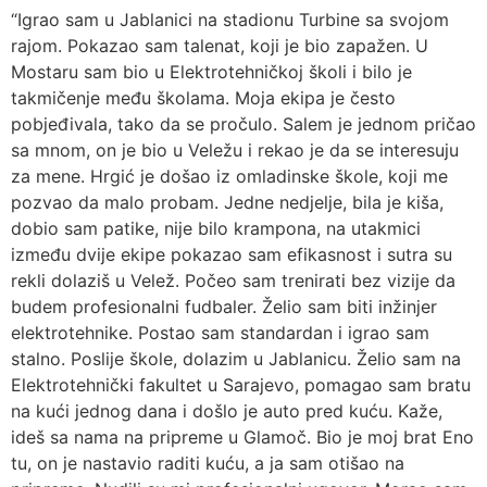
“Igrao sam u Jablanici na stadionu Turbine sa svojom
rajom. Pokazao sam talenat, koji je bio zapažen. U
Mostaru sam bio u Elektrotehničkoj školi i bilo je
takmičenje među školama. Moja ekipa je često
pobjeđivala, tako da se pročulo. Salem je jednom pričao
sa mnom, on je bio u Veležu i rekao je da se interesuju
za mene. Hrgić je došao iz omladinske škole, koji me
pozvao da malo probam. Jedne nedjelje, bila je kiša,
dobio sam patike, nije bilo krampona, na utakmici
između dvije ekipe pokazao sam efikasnost i sutra su
rekli dolaziš u Velež. Počeo sam trenirati bez vizije da
budem profesionalni fudbaler. Želio sam biti inžinjer
elektrotehnike. Postao sam standardan i igrao sam
stalno. Poslije škole, dolazim u Jablanicu. Želio sam na
Elektrotehnički fakultet u Sarajevo, pomagao sam bratu
na kući jednog dana i došlo je auto pred kuću. Kaže,
ideš sa nama na pripreme u Glamoč. Bio je moj brat Eno
tu, on je nastavio raditi kuću, a ja sam otišao na