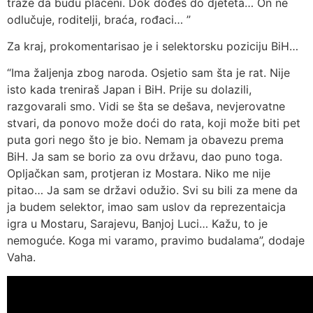
traže da budu plaćeni. Dok dođeš do djeteta… On ne
odlučuje, roditelji, braća, rođaci… ”
Za kraj, prokomentarisao je i selektorsku poziciju BiH…
“Ima žaljenja zbog naroda. Osjetio sam šta je rat. Nije
isto kada treniraš Japan i BiH. Prije su dolazili,
razgovarali smo. Vidi se šta se dešava, nevjerovatne
stvari, da ponovo može doći do rata, koji može biti pet
puta gori nego što je bio. Nemam ja obavezu prema
BiH. Ja sam se borio za ovu državu, dao puno toga.
Opljačkan sam, protjeran iz Mostara. Niko me nije
pitao… Ja sam se državi odužio. Svi su bili za mene da
ja budem selektor, imao sam uslov da reprezentaicja
igra u Mostaru, Sarajevu, Banjoj Luci… Kažu, to je
nemoguće. Koga mi varamo, pravimo budalama”, dodaje
Vaha.