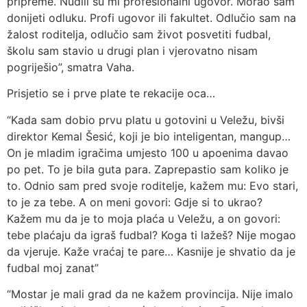
pripreme. Nudili su mi profesionalni ugovor. Morao sam
donijeti odluku. Profi ugovor ili fakultet. Odlučio sam na
žalost roditelja, odlučio sam život posvetiti fudbal,
školu sam stavio u drugi plan i vjerovatno nisam
pogriješio”, smatra Vaha.
Prisjetio se i prve plate te rekacije oca…
“Kada sam dobio prvu platu u gotovini u Veležu, bivši
direktor Kemal Šesić, koji je bio inteligentan, mangup…
On je mladim igračima umjesto 100 u apoenima davao
po pet. To je bila guta para. Zaprepastio sam koliko je
to. Odnio sam pred svoje roditelje, kažem mu: Evo stari,
to je za tebe. A on meni govori: Gdje si to ukrao?
Kažem mu da je to moja plaća u Veležu, a on govori:
tebe plaćaju da igraš fudbal? Koga ti lažeš? Nije mogao
da vjeruje. Kaže vraćaj te pare… Kasnije je shvatio da je
fudbal moj zanat”
“Mostar je mali grad da ne kažem provincija. Nije imalo