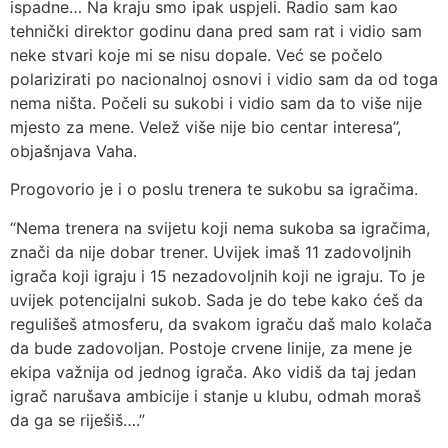
ispadne… Na kraju smo ipak uspjeli. Radio sam kao
tehnički direktor godinu dana pred sam rat i vidio sam
neke stvari koje mi se nisu dopale. Već se počelo
polarizirati po nacionalnoj osnovi i vidio sam da od toga
nema ništa. Počeli su sukobi i vidio sam da to više nije
mjesto za mene. Velež više nije bio centar interesa”,
objašnjava Vaha.
Progovorio je i o poslu trenera te sukobu sa igračima.
“Nema trenera na svijetu koji nema sukoba sa igračima,
znači da nije dobar trener. Uvijek imaš 11 zadovoljnih
igrača koji igraju i 15 nezadovoljnih koji ne igraju. To je
uvijek potencijalni sukob. Sada je do tebe kako ćeš da
regulišeš atmosferu, da svakom igraču daš malo kolača
da bude zadovoljan. Postoje crvene linije, za mene je
ekipa važnija od jednog igrača. Ako vidiš da taj jedan
igrač narušava ambicije i stanje u klubu, odmah moraš
da ga se riješiš….”