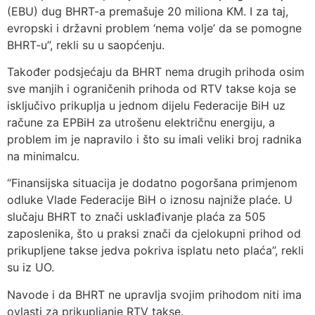
(EBU) dug BHRT-a premašuje 20 miliona KM. I za taj,
evropski i državni problem ‘nema volje’ da se pomogne
BHRT-u”, rekli su u saopćenju.
Također podsjećaju da BHRT nema drugih prihoda osim
sve manjih i ograničenih prihoda od RTV takse koja se
isključivo prikuplja u jednom dijelu Federacije BiH uz
račune za EPBiH za utrošenu električnu energiju, a
problem im je napravilo i što su imali veliki broj radnika
na minimalcu.
“Finansijska situacija je dodatno pogoršana primjenom
odluke Vlade Federacije BiH o iznosu najniže plaće. U
slučaju BHRT to znači usklađivanje plaća za 505
zaposlenika, što u praksi znači da cjelokupni prihod od
prikupljene takse jedva pokriva isplatu neto plaća”, rekli
su iz UO.
Navode i da BHRT ne upravlja svojim prihodom niti ima
ovlasti za prikupljanje RTV takse.