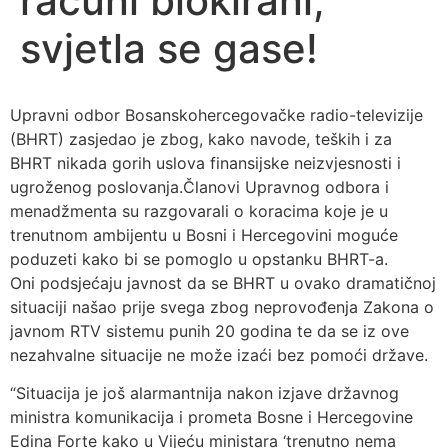
računi blokirani,
svjetla se gase!
Upravni odbor Bosanskohercegovačke radio-televizije
(BHRT) zasjedao je zbog, kako navode, teških i za
BHRT nikada gorih uslova finansijske neizvjesnosti i
ugroženog poslovanja.Članovi Upravnog odbora i
menadžmenta su razgovarali o koracima koje je u
trenutnom ambijentu u Bosni i Hercegovini moguće
poduzeti kako bi se pomoglo u opstanku BHRT-a.
Oni podsjećaju javnost da se BHRT u ovako dramatičnoj
situaciji našao prije svega zbog neprovođenja Zakona o
javnom RTV sistemu punih 20 godina te da se iz ove
nezahvalne situacije ne može izaći bez pomoći države.
“Situacija je još alarmantnija nakon izjave državnog
ministra komunikacija i prometa Bosne i Hercegovine
Edina Forte kako u Vijeću ministara ‘trenutno nema