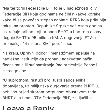
“Na teritoriji Federacije BiH to je u nadležnosti RTV
Federacije BiH koja godinama ne čini nikakve korake
kako bi se povećao stepen naplate. RTRS koja prikuplja
taksu na prostoru Republike Srpske već osam godina
uskraćuje prihod koji pripada BHRT-u i po tom osnovu
duguje BHRT-u 95 miliona KM. A dugovanja FTV-a
premašuju 14 miliona KM”, poručili su.
Na kraju, Upravni odbor i menadžment apeluje na
nadležne institucije da pronađu adekvatan način
finansiranja ili sufinansiranja Radiotelevizije Bosne i
Hercegovine.
“U suprotnom, rastući broj tužbi zaposlenika i
dobavljača, uz milijunska dugovanja prema BHRT-u,
ozbiljno prijeti skorom potpunom obustavom rada
BHRT-a, a time i RTV Federacije BiH”, zaključili su.
Leave a Reply