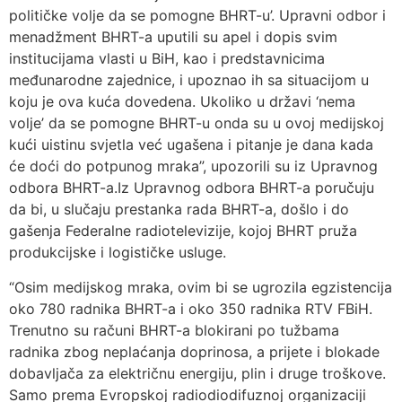
političke volje da se pomogne BHRT-u’. Upravni odbor i
menadžment BHRT-a uputili su apel i dopis svim
institucijama vlasti u BiH, kao i predstavnicima
međunarodne zajednice, i upoznao ih sa situacijom u
koju je ova kuća dovedena. Ukoliko u državi ‘nema
volje’ da se pomogne BHRT-u onda su u ovoj medijskoj
kući uistinu svjetla već ugašena i pitanje je dana kada
će doći do potpunog mraka”, upozorili su iz Upravnog
odbora BHRT-a.Iz Upravnog odbora BHRT-a poručuju
da bi, u slučaju prestanka rada BHRT-a, došlo i do
gašenja Federalne radiotelevizije, kojoj BHRT pruža
produkcijske i logističke usluge.
“Osim medijskog mraka, ovim bi se ugrozila egzistencija
oko 780 radnika BHRT-a i oko 350 radnika RTV FBiH.
Trenutno su računi BHRT-a blokirani po tužbama
radnika zbog neplaćanja doprinosa, a prijete i blokade
dobavljača za električnu energiju, plin i druge troškove.
Samo prema Evropskoj radiodiodifuznoj organizaciji