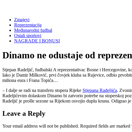
Zmajevi
Reprezentacija
Međunarodni fudbal
Ostali sportovi
NAGRADE I BONUSI
Dinamo ne odustaje od reprezen
Stjepan Radeljić, fudbalski A reprezentativac Bosne i Hercegovine, k
Iako je Damir Mišković, prvi čovjek kluba sa Rujevice, odbio prvobit
miliona eura i Frana Topića…
– I dalje se radi na transferu stopera Rijeke
Stjepana Radeljića
. Zvoni
Radeljićevim dolaskom Dinamo bi zatvorio potrebe na stoperskoj pozi
Radeljić je prošle sezone sa Rijekom osvojio duplu krunu. Odigrao je 3
Leave a Reply
Your email address will not be published.
Required fields are marked