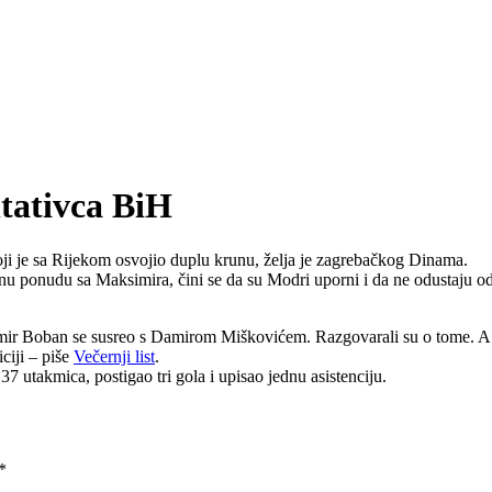
tativca BiH
oji je sa Rijekom osvojio duplu krunu, želja je zagrebačkog Dinama.
nu ponudu sa Maksimira, čini se da su Modri uporni i da ne odustaju od
mir Boban se susreo s Damirom Miškovićem. Razgovarali su o tome. A sa
ciji – piše
Večernji list
.
7 utakmica, postigao tri gola i upisao jednu asistenciju.
*