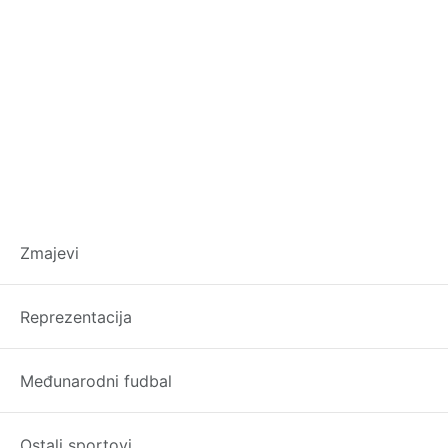
Stara dama podeb
Zmajevi
transferom od 36 
Reprezentacija
Tarik Muharemović nakon nasutupa na Svjets
Italijanski mediji javljaju da je Juventus “p
Međunarodni fudbal
Juventus će Sassuolu platiti 18 miliona eura, 
Dva kluba približavaju stavove, s obzirom na 
Ostali sportovi