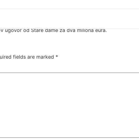
tor Juventusa od starta je bio jedan od glavnih zagovornika 
 je od 2014. do 2026. godine obnašao direktorsku funkciju
, uskoro biti finaliziran.
ali u Torinu nikada nije dobio šansu u prvom timu. Posljedn
gov ugovor od Stare dame za dva miliona eura.
uired fields are marked
*