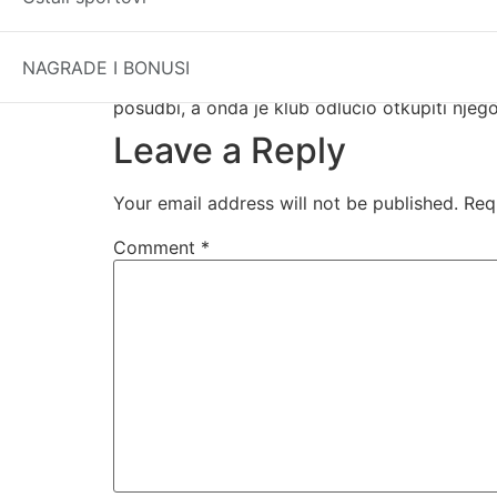
Giovanni Carnevali, izvršni i generalni direk
Muharemovićeve kvalitete, s obzirom na to da
Očekuje se da će dogovor, uz službenu potvrdu
NAGRADE I BONUSI
Muharemović je prošao kroz školu Juventusa, 
posudbi, a onda je klub odlučio otkupiti nje
Leave a Reply
Your email address will not be published.
Req
Comment
*