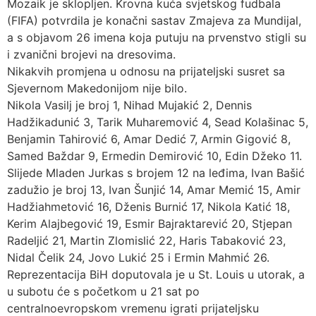
Mozaik je sklopljen. Krovna kuća svjetskog fudbala
(FIFA) potvrdila je konačni sastav Zmajeva za Mundijal,
a s objavom 26 imena koja putuju na prvenstvo stigli su
i zvanični brojevi na dresovima.
Nikakvih promjena u odnosu na prijateljski susret sa
Sjevernom Makedonijom nije bilo.
Nikola Vasilj je broj 1, Nihad Mujakić 2, Dennis
Hadžikadunić 3, Tarik Muharemović 4, Sead Kolašinac 5,
Benjamin Tahirović 6, Amar Dedić 7, Armin Gigović 8,
Samed Baždar 9, Ermedin Demirović 10, Edin Džeko 11.
Slijede Mladen Jurkas s brojem 12 na leđima, Ivan Bašić
zadužio je broj 13, Ivan Šunjić 14, Amar Memić 15, Amir
Hadžiahmetović 16, Dženis Burnić 17, Nikola Katić 18,
Kerim Alajbegović 19, Esmir Bajraktarević 20, Stjepan
Radeljić 21, Martin Zlomislić 22, Haris Tabaković 23,
Nidal Čelik 24, Jovo Lukić 25 i Ermin Mahmić 26.
Reprezentacija BiH doputovala je u St. Louis u utorak, a
u subotu će s početkom u 21 sat po
centralnoevropskom vremenu igrati prijateljsku