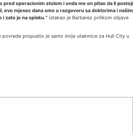
io pred operacionim stolom i onda me on pitao da li postoji
. Ali, evo mjesec dana smo u razgovoru sa doktorima i našim
 i zato je na spisku.“
istakao je Barbarez prilikom objave
e povrede propustio je samo dvije utakmice za Hull City u