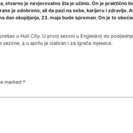
a, stvarno je nevjerovatno šta je učinio. On je praktično b
rane je odobreno, ali da pazi na sebe, karijeru i zdravlje
a na dan okupljanja, 23. maja bude spreman. On je to obećao
prešao u Hull City. U prvoj sezoni u Engleskoj do posljednj
ezone, a u aprilu je izabran i za igrača mjeseca.
are marked
*