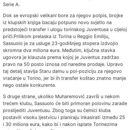
Serie A.
Dok se evropski velikani bore za njegov potpis, brojke
iz klupskih knjiga bacaju potpuno novo svjetlo na
predstojeći transfer i ulogu torinskog Juventusa u cijeloj
priči.Prilikom prelaska iz Torina u Reggio Emiliju,
Sassuolo je za usluge 23-godišnjeg stopera izdvojio
skromna dva miliona eura. Međutim, ključna stavka
ugovora je klauzula prema kojoj je Juventus zadržao
pravo na 50 posto iznosa od naredne prodaje. Upravo
taj detalj stavlja Staru damu u pol-poziciju za njegovo
vraćanje u Torino, jer bi ih transfer koštao znatno manje
nego ostale konkurente.
S druge strane, ukoliko Muharemović završi u nekom
trećem klubu, Sassuolo će biti primoran polovinu zarade
proslijediti Juventusu. Zbog toga su čelnici kluba
postavili visoku ljestvicu i planiraju inkasirati između 25
i 30 miliona eura, kako bi i nakon isplate Torinezima