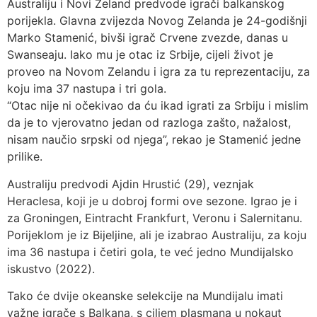
Australiju i Novi Zeland predvode igrači balkanskog
porijekla. Glavna zvijezda Novog Zelanda je 24-godišnji
Marko Stamenić, bivši igrač Crvene zvezde, danas u
Swanseaju. Iako mu je otac iz Srbije, cijeli život je
proveo na Novom Zelandu i igra za tu reprezentaciju, za
koju ima 37 nastupa i tri gola.
“Otac nije ni očekivao da ću ikad igrati za Srbiju i mislim
da je to vjerovatno jedan od razloga zašto, nažalost,
nisam naučio srpski od njega”, rekao je Stamenić jedne
prilike.
Australiju predvodi Ajdin Hrustić (29), veznjak
Heraclesa, koji je u dobroj formi ove sezone. Igrao je i
za Groningen, Eintracht Frankfurt, Veronu i Salernitanu.
Porijeklom je iz Bijeljine, ali je izabrao Australiju, za koju
ima 36 nastupa i četiri gola, te već jedno Mundijalsko
iskustvo (2022).
Tako će dvije okeanske selekcije na Mundijalu imati
važne igrače s Balkana, s ciljem plasmana u nokaut