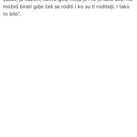
možeš birati gdje ćeš se roditi i ko su ti roditelji. I tako
to bilo”.