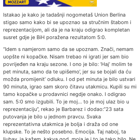
Istakao je kako je tadašnji nogometaš Union Berlina
stigao samo kako bi se upoznao sa stručnim štabom i
reprezentacijom, ali da je na kraju odigrao kompletan
susret gdje je BiH poražena rezultatom 5:0.
“Idem s namjerom samo da se upoznam. Znači, nemam
uopšte ni kopačke. Nisam trebao ni igrati jer sam bio
povrijeđen na kraju sezone. I ono je bilo: ‘Haj’ molim te
pet minuta, samo da te upišemo’, jer su se bojali da ću
možda promijenit’ odluku. I od pet minuta je bilo ustvari
90 minuta, igrao sam skoro čitavu utakmicu. Kupili su mi
tamo kopačke u prodavnici negdje onako. I odigrao
sam. 5:0 smo izgubili. To je moj… to je moj ulaz bio u
reprezentaciju”, rekao je Barbarez i dodao:”23 sata
putovanja je bilo u jednom pravcu. Svaka
reprezentativna utakmica je bolja i draža od one
klupske. To je nešto posebno. Emocija. Taj naboj, ta
ljubav, ja kažem, kakva god, moja je i to je tako bilo. Ne