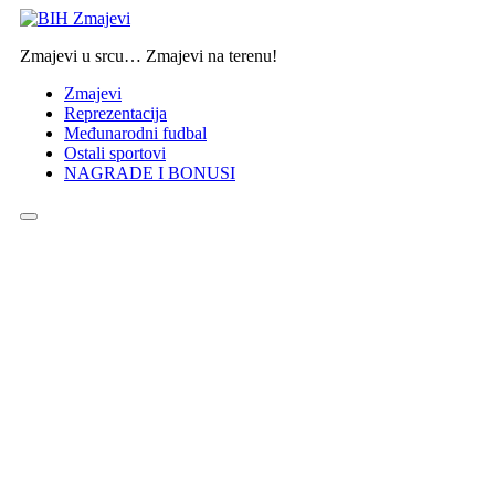
Skip
to
Zmajevi u srcu… Zmajevi na terenu!
content
Zmajevi
Reprezentacija
Međunarodni fudbal
Ostali sportovi
NAGRADE I BONUSI