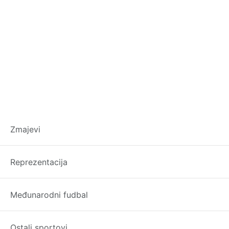
VIDEO/ Pogledajte
Zmajevi
pjevaju “Ljiljane”
Reprezentacija
Međunarodni fudbal
Ostali sportovi