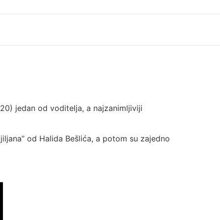
) jedan od voditelja, a najzanimljiviji
 ljiljana” od Halida Bešlića, a potom su zajedno