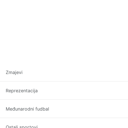
Vjeruje li više iko
Zmajevi
može dovesti Bajr
Reprezentacija
Međunarodni fudbal
Ostali sportovi