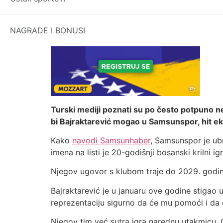
NAGRADE I BONUSI
Turski mediji poznati su po često potpuno n
bi Bajraktarević mogao u Samsunspor, hit eki
Kako
navodi Samsunhaber
, Samsunspor je ubr
imena na listi je 20-godišnji bosanski krilni i
Njegov ugovor s klubom traje do 2029. godine.
Bajraktarević je u januaru ove godine stigao 
reprezentaciju sigurno da će mu pomoći i da d
Njegov tim već sutra igra narednu utakmicu.