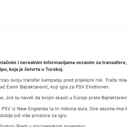
etačnim i nerealnim informacijama vezanim za transafere, 
pu, koja je četvrta u Turskoj.
zao svoju transfer kampanju pred prijelazni rok. Traže mlad
grač Esmir Bajraktarević, koji igra za PSV Eindhoven.
 Još su naveli da brojni skauti u Europi prate Bajraktarevi
u PSV iz New Englanda ta tri miliona eura. Ove sezone ima 
obije još više prostora za igru.
 Gostuju Bredi u nizozemskom prvenstvu.