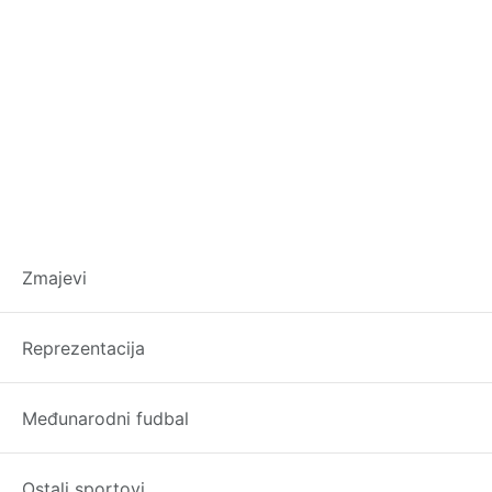
Italijanska legend
Zmajevi
šta za reći
Reprezentacija
Međunarodni fudbal
Ostali sportovi