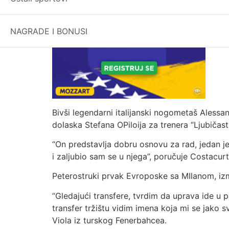
NAGRADE I BONUSI
Bivši legendarni italijanski nogometaš Alessan
dolaska Stefana OPiloija za trenera “Ljubičasti
“On predstavlja dobru osnovu za rad, jedan je
i zaljubio sam se u njega”, poručuje Costacurt
Peterostruki prvak Evroposke sa MIlanom, izm
“Gledajući transfere, tvrdim da uprava ide u p
transfer tržištu vidim imena koja mi se jako 
Viola iz turskog Fenerbahcea.