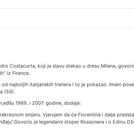
dro Costacurta, koji je slavu stekao u dresu Milana, govorio 
h” iz Firence.
 od najboljih italijanskih trenera i to je pokazao. Imam pos
a (59).
,eđšu 1989. i 2007. godine, dodaje:
rekrasnom smjeru. Vjerujem da će Fiorentina i dalje predstav
sviđaju”.Govorio je legendarni stoper Rossonera i o Edinu D