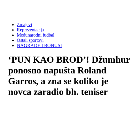
Zmajevi
Reprezentacija
Međunarodni fudbal
Ostali sportovi
NAGRADE I BONUSI
‘PUN KAO BROD’! Džumhur
ponosno napušta Roland
Garros, a zna se koliko je
novca zaradio bh. teniser