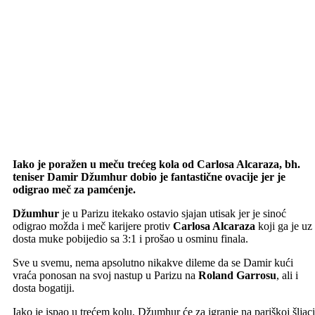
Iako je poražen u meču trećeg kola od Carlosa Alcaraza, bh.
teniser Damir Džumhur dobio je fantastične ovacije jer je
odigrao meč za pamćenje.
Džumhur
je u Parizu itekako ostavio sjajan utisak jer je sinoć
odigrao možda i meč karijere protiv
Carlosa Alcaraza
koji ga je uz
dosta muke pobijedio sa 3:1 i prošao u osminu finala.
Sve u svemu, nema apsolutno nikakve dileme da se Damir kući
vraća ponosan na svoj nastup u Parizu na
Roland Garrosu
, ali i
dosta bogatiji.
Iako je ispao u trećem kolu, Džumhur će za igranje na pariškoj šljaci