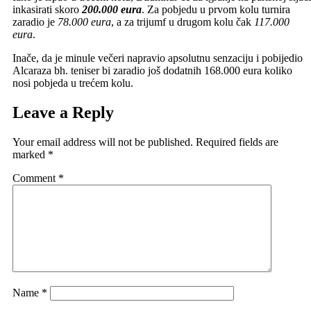
inkasirati skoro
200.000 eura
. Za pobjedu u prvom kolu turnira
zaradio je
78.000 eura
, a za trijumf u drugom kolu čak
117.000
eura
.
Inače, da je minule večeri napravio apsolutnu senzaciju i pobijedio
Alcaraza bh. teniser bi zaradio još dodatnih 168.000 eura koliko
nosi pobjeda u trećem kolu.
Leave a Reply
Your email address will not be published.
Required fields are
marked
*
Comment
*
Name
*