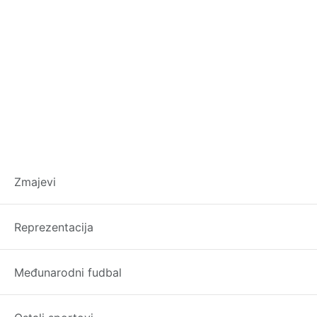
Dugo nisu viđene
Zmajevi
ovakve scene tokom
Reprezentacija
himne reprezentacije
Međunarodni fudbal
BiH