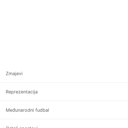
Irfan Peljto večeras
Zmajevi
sudi finale
Reprezentacija
Konferencijske lige
Međunarodni fudbal