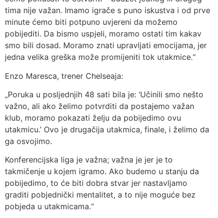
tima nije važan. Imamo igrače s puno iskustva i od prve
minute ćemo biti potpuno uvjereni da možemo
pobijediti. Da bismo uspjeli, moramo ostati tim kakav
smo bili dosad. Moramo znati upravljati emocijama, jer
jedna velika greška može promijeniti tok utakmice.“
Enzo Maresca, trener Chelseaja:
„Poruka u posljednjih 48 sati bila je: ‘Učinili smo nešto
važno, ali ako želimo potvrditi da postajemo važan
klub, moramo pokazati želju da pobijedimo ovu
utakmicu.’ Ovo je drugačija utakmica, finale, i želimo da
ga osvojimo.
Konferencijska liga je važna; važna je jer je to
takmičenje u kojem igramo. Ako budemo u stanju da
pobijedimo, to će biti dobra stvar jer nastavljamo
graditi pobjednički mentalitet, a to nije moguće bez
pobjeda u utakmicama.“