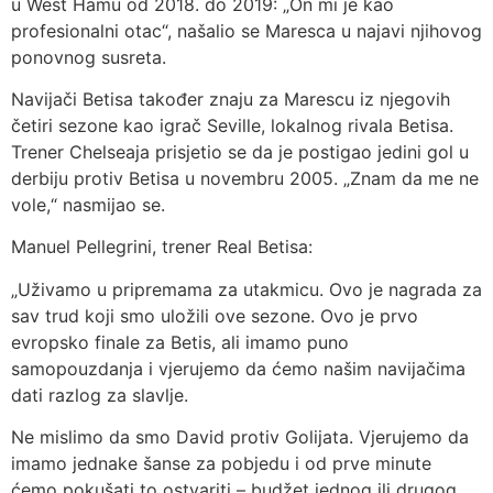
u West Hamu od 2018. do 2019: „On mi je kao
profesionalni otac“, našalio se Maresca u najavi njihovog
ponovnog susreta.
Navijači Betisa također znaju za Marescu iz njegovih
četiri sezone kao igrač Seville, lokalnog rivala Betisa.
Trener Chelseaja prisjetio se da je postigao jedini gol u
derbiju protiv Betisa u novembru 2005. „Znam da me ne
vole,“ nasmijao se.
Manuel Pellegrini, trener Real Betisa:
„Uživamo u pripremama za utakmicu. Ovo je nagrada za
sav trud koji smo uložili ove sezone. Ovo je prvo
evropsko finale za Betis, ali imamo puno
samopouzdanja i vjerujemo da ćemo našim navijačima
dati razlog za slavlje.
Ne mislimo da smo David protiv Golijata. Vjerujemo da
imamo jednake šanse za pobjedu i od prve minute
ćemo pokušati to ostvariti – budžet jednog ili drugog