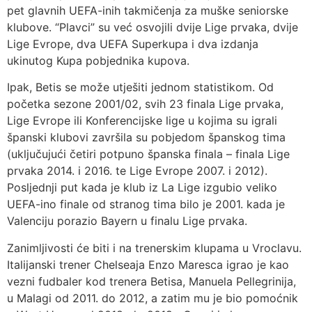
pet glavnih UEFA-inih takmičenja za muške seniorske
klubove. “Plavci” su već osvojili dvije Lige prvaka, dvije
Lige Evrope, dva UEFA Superkupa i dva izdanja
ukinutog Kupa pobjednika kupova.
Ipak, Betis se može utješiti jednom statistikom. Od
početka sezone 2001/02, svih 23 finala Lige prvaka,
Lige Evrope ili Konferencijske lige u kojima su igrali
španski klubovi završila su pobjedom španskog tima
(uključujući četiri potpuno španska finala – finala Lige
prvaka 2014. i 2016. te Lige Evrope 2007. i 2012).
Posljednji put kada je klub iz La Lige izgubio veliko
UEFA-ino finale od stranog tima bilo je 2001. kada je
Valenciju porazio Bayern u finalu Lige prvaka.
Zanimljivosti će biti i na trenerskim klupama u Vroclavu.
Italijanski trener Chelseaja Enzo Maresca igrao je kao
vezni fudbaler kod trenera Betisa, Manuela Pellegrinija,
u Malagi od 2011. do 2012, a zatim mu je bio pomoćnik