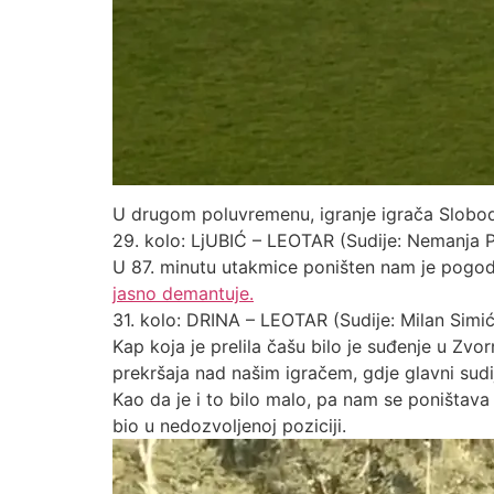
U drugom poluvremenu, igranje igrača Slobo
29. kolo: LjUBIĆ – LEOTAR (Sudije: Nemanja Pil
U 87. minutu utakmice poništen nam je pogod
jasno demantuje.
31. kolo: DRINA – LEOTAR (Sudije: Milan Simić
Kap koja je prelila čašu bilo je suđenje u Zv
prekršaja nad našim igračem, gdje glavni sud
Kao da je i to bilo malo, pa nam se poništava
bio u nedozvoljenoj poziciji.