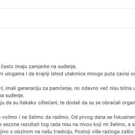
i često imaju zamjerke na suđenje.
 ulogama i da krajnji ishod utakmice mnogo puta zavisi od n
BiH, imali generaciju za pamćenje, no odavno već nisu bitna 
na suđenje.
u da su itekako oštećeni, te dodali da su se obraćali organ
ne volimo i ne želimo da radimo. Od prvog dana se fokusir
sezone rezultati tog rada nisu na nivou koji mi želimo, a si
mljivo s obzirom na našu tradiciju. Postoji više razloga zašto