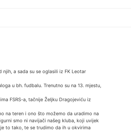
jih, a sada su se oglasili iz FK Leotar
uloga u bh. fudbalu. Trenutno su na 13. mjestu,
ima FSRS-a, tačnije Željku Dragojeviću iz
amo na teren i ono što možemo da uradimo na
gurni smo ni navijači našeg kluba, koji uvijek
 je to tako, te se trudimo da ih u okvirima