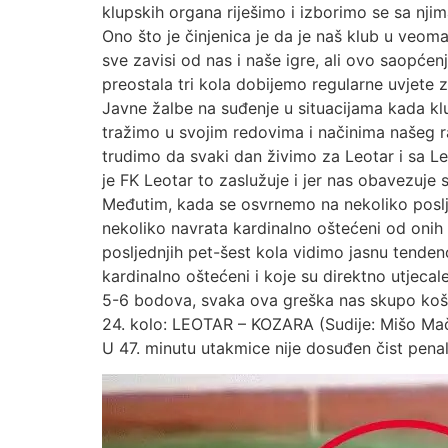
klupskih organa riješimo i izborimo se sa nj
Ono što je činjenica je da je naš klub u veoma
sve zavisi od nas i naše igre, ali ovo saopće
preostala tri kola dobijemo regularne uvjete 
Javne žalbe na suđenje u situacijama kada klu
tražimo u svojim redovima i načinima našeg r
trudimo da svaki dan živimo za Leotar i sa Le
je FK Leotar to zaslužuje i jer nas obavezuje 
Međutim, kada se osvrnemo na nekoliko poslj
nekoliko navrata kardinalno oštećeni od onih
posljednjih pet-šest kola vidimo jasnu tenden
kardinalno oštećeni i koje su direktno utjecal
5-6 bodova, svaka ova greška nas skupo koš
24. kolo: LEOTAR – KOZARA (Sudije: Mišo Mačk
U 47. minutu utakmice nije dosuđen čist pen