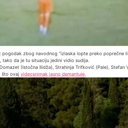
t pogodak zbog navodnog “izlaska lopte preko poprečne lini
ako da je tu situaciju jedini vidio sudija.
zet (Istočna Ilidža), Strahinja Trifković (Pale), Stefan Vu
 što ovaj
videosnimak jasno demantuje.