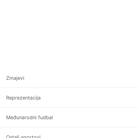
Nekadašnji bh. prv
Zmajevi
opcija, šutnja je 
Reprezentacija
Međunarodni fudbal
Ostali sportovi