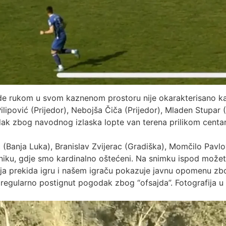
de rukom u svom kaznenom prostoru nije okarakterisano ka
ipović (Prijedor), Nebojša Čiča (Prijedor), Mladen Stupar (
ak zbog navodnog izlaska lopte van terena prilikom centar
 (Banja Luka), Branislav Zvijerac (Gradiška), Momčilo Pavlo
orniku, gdje smo kardinalno oštećeni. Na snimku ispod možete
ija prekida igru i našem igraču pokazuje javnu opomenu zbo
 regularno postignut pogodak zbog “ofsajda”. Fotografija u p