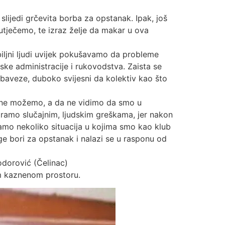
slijedi grčevita borba za opstanak. Ipak, još
utječemo, te izraz želje da makar u ova
biljni ljudi uvijek pokušavamo da probleme
ke administracije i rukovodstva. Zaista se
obaveze, duboko svijesni da kolektiv kao što
, ne možemo, a da ne vidimo da smo u
tramo slučajnim, ljudskim greškama, jer nakon
samo nekoliko situacija u kojima smo kao klub
ige bori za opstanak i nalazi se u rasponu od
odorović (Čelinac)
om kaznenom prostoru.