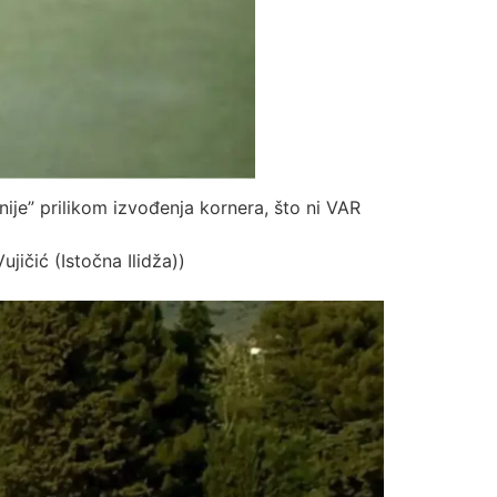
je” prilikom izvođenja kornera, što ni VAR
jičić (Istočna Ilidža))