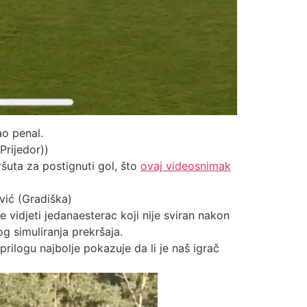
o penal.
Prijedor))
šuta za postignuti gol, što
ovaj videosnimak
vić (Gradiška)
 vidjeti jedanaesterac koji nije sviran nakon
g simuliranja prekršaja.
rilogu najbolje pokazuje da li je naš igrač