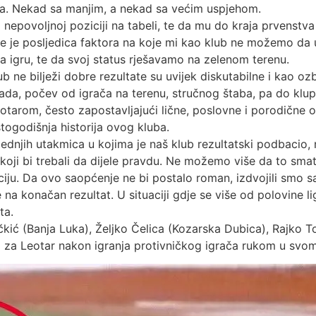
ima. Nekad sa manjim, a nekad sa većim uspjehom.
 nepovoljnoj poziciji na tabeli, te da mu do kraja prvenstva 
nje je posljedica faktora na koje mi kao klub ne možemo da 
za igru, te da svoj status rješavamo na zelenom terenu.
b ne bilježi dobre rezultate su uvijek diskutabilne i kao oz
ada, počev od igrača na terenu, stručnog štaba, pa do klups
otarom, često zapostavljajući lične, poslovne i porodične 
stogodišnja historija ovog kluba.
ednjih utakmica u kojima je naš klub rezultatski podbacio
 koji bi trebali da dijele pravdu. Ne možemo više da to sma
ciju. Da ovo saopćenje ne bi postalo roman, izdvojili smo 
e na konačan rezultat. U situaciji gdje se više od polovine l
ta.
ić (Banja Luka), Željko Čelica (Kozarska Dubica), Rajko T
al za Leotar nakon igranja protivničkog igrača rukom u sv