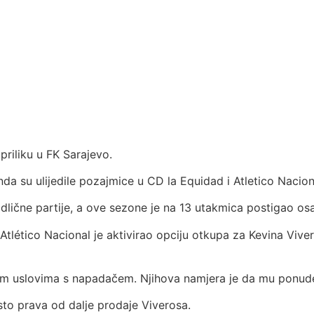
priliku u FK Sarajevo.
nda su ulijedile pozajmice u CD la Equidad i Atletico Nacion
lične partije, a ove sezone je na 13 utakmica postigao osam
 Atlético Nacional je aktivirao opciju otkupa za Kevina Vive
nim uslovima s napadačem. Njihova namjera je da mu ponud
osto prava od dalje prodaje Viverosa.