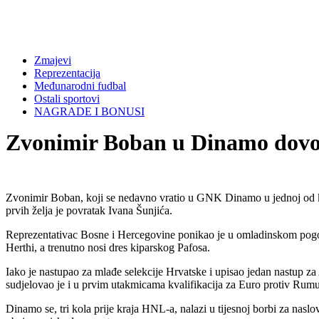
Zmajevi
Reprezentacija
Međunarodni fudbal
Ostali sportovi
NAGRADE I BONUSI
Zvonimir Boban u Dinamo dovod
Zvonimir Boban, koji se nedavno vratio u GNK Dinamo u jednoj od ključ
prvih želja je povratak Ivana Šunjića.
Reprezentativac Bosne i Hercegovine ponikao je u omladinskom pogo
Herthi, a trenutno nosi dres kiparskog Pafosa.
Iako je nastupao za mlađe selekcije Hrvatske i upisao jedan nastup za 
sudjelovao je i u prvim utakmicama kvalifikacija za Euro protiv Rumu
Dinamo se, tri kola prije kraja HNL-a, nalazi u tijesnoj borbi za na