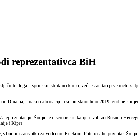
i reprezentativca BiH
nih uloga u sportskoj strukturi kluba, već je zacrtao prve mete za lje
nu Dinama, a nakon afirmacije u seniorskom timu 2019. godine karije
A reprezentaciju, Šunjić je u seniorskoj karijeri izabrao Bosnu i Herce
nije i Kipra.
slov, s bodom zaostatka za vodećom Rijekom. Potencijalni povratak Šunj